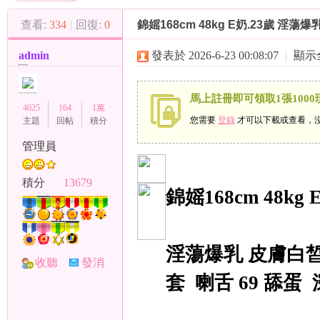
（
»
›
›
查看:
334
|
回復:
0
錦媱168cm 48kg E奶.23歲 淫
admin
發表於 2026-6-23 00:08:07
|
顯示
馬上註冊即可領取1張1000
4025
164
1萬
您需要
登錄
才可以下載或查看，
主題
回帖
積分
管理員
小
積分
13679
錦媱168cm 48kg 
淫蕩爆乳 皮膚白皙
收聽
發消
套 喇舌 69 舔蛋
TA
息
彩