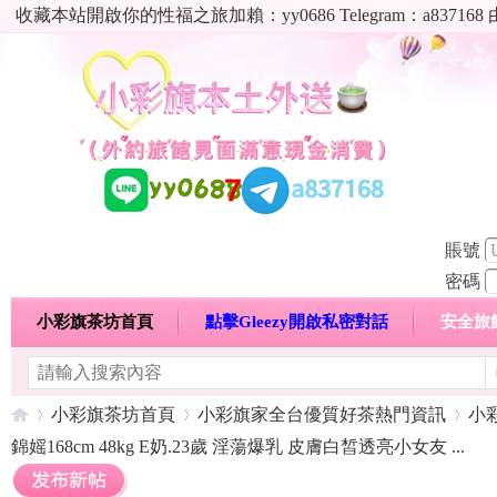
收藏本站開啟你的性福之旅加賴：yy0686 Telegram：a8
賬號
密碼
小彩旗茶坊首頁
點擊Gleezy開啟私密對話
安全旅
明碼標價特惠專區
熱門喝茶心得分享
高顏值現役
小彩旗茶坊首頁
小彩旗家全台優質好茶熱門資訊
小
錦媱168cm 48kg E奶.23歲 淫蕩爆乳 皮膚白皙透亮小女友 ...