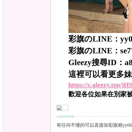
茶
彩旗のLINE：yy0
彩旗のLINE：se7
Gleezy搜尋ID：a83
這裡可以看更多妹
莊
https://c.gleezy.top/
歡迎各位如果在別家
有任何不懂的可以直接加彩旗賴yy06