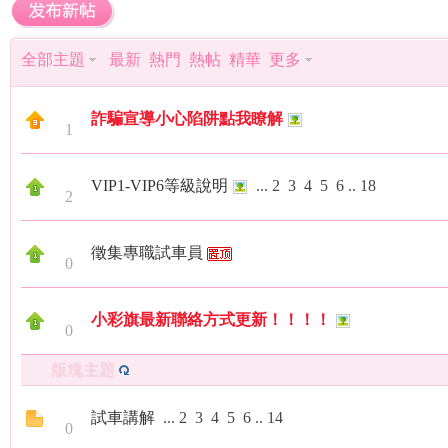
（
»
›
›
全部主題
最新
熱門
熱帖
精華
更多
詐騙宣導小心陷阱點我瞭解
1
VIP1-VIP6等級說明
...
2
3
4
5
6
..
18
2
小
徵集專職試車員
0
小彩旗最新聯絡方式更新！！！！
0
版塊主題
彩
試車講解
...
2
3
4
5
6
..
14
0