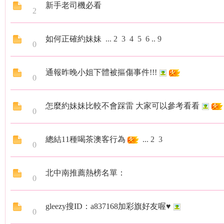
新手老司機必看
2
如何正確約妹妹
...
2
3
4
5
6
..
9
0
年
通報昨晚小姐下體被摳傷事件!!!
0
怎麼約妹妹比較不會踩雷 大家可以參考看看
0
總結11種喝茶澳客行為
...
2
3
0
老
北中南推薦熱榜名單：
0
gleezy搜ID：a837168加彩旗好友喔♥
0