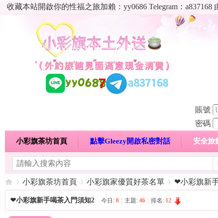
收藏本站開啟你的性福之旅加賴：yy0686 Telegram：a8
賬號
密碼
小彩旗茶坊首頁
點擊Gleezy開啟私密對話
安全旅
明碼標價特惠專區
熱門喝茶心得分享
高顏值現役
小彩旗茶坊首頁
小彩旗家優質好茶名單
❤小彩旗新
❤小彩旗新手喝茶入門須知2
今日:
0
|
主題:
46
|
排名:
12