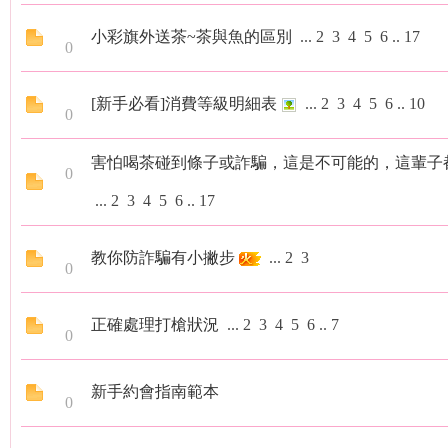
小彩旗外送茶~茶與魚的區別
...
2
3
4
5
6
..
17
0
[新手必看]消費等級明細表
...
2
3
4
5
6
..
10
0
旗
害怕喝茶碰到條子或詐騙，這是不可能的，這輩子
0
...
2
3
4
5
6
..
17
教你防詐騙有小撇步
...
2
3
0
正確處理打槍狀況
...
2
3
4
5
6
..
7
0
九
新手約會指南範本
0