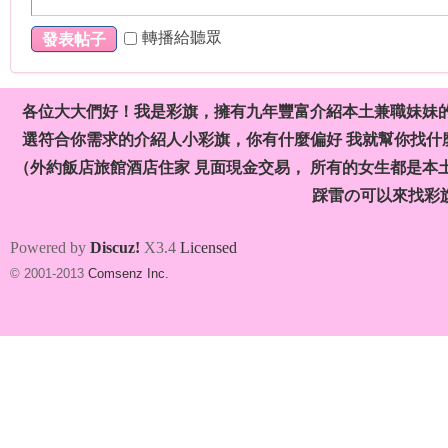
）
轉播給聽眾
發表帖子
各位大大們好！我是彩旗，擁有九年豐富介紹本土兼職妹妹
選符合你需求的介紹人小彩旗，你有什麼偏好 我就幫你找什麼
（外約飯店旅館酒店住家 見面現金交易， 所有的女生都是本
踩雷の可以來找彩
本
Powered by
Discuz!
X3.4
Licensed
© 2001-2013
Comsenz Inc.
土