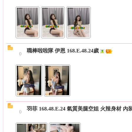
最
職棒啦啦隊 伊恩 168.E.48.24歲
0
夯
羽菲 168.48.E.24 氣質美腿空姐 火辣身材 內
0