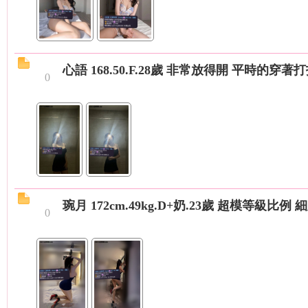
心語 168.50.F.28歲 非常放得開 平時的穿著
0
旗
琬月 172cm.49kg.D+奶.23歲 超模等級比
0
九