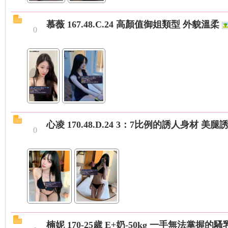
慕薇 167.48.C.24 高顏值御姐類型 外貌溫柔
0
年
心凌 170.48.D.24 3：7比例的誘人身材 
0
老
楠妮 170-25歲 E+奶-50kg 一手無法掌握