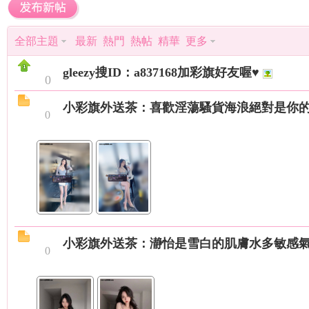
（
»
›
›
全部主題
最新
熱門
熱帖
精華
更多
gleezy搜ID：a837168加彩旗好友喔♥
0
小彩旗外送茶：喜歡淫蕩騷貨海浪絕對是你
0
小
小彩旗外送茶：瀞怡是雪白的肌膚水多敏感
0
彩