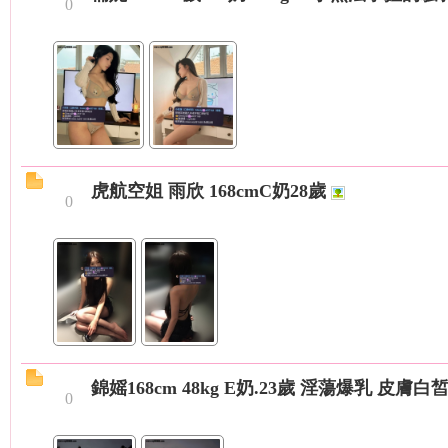
0
茶
虎航空姐 雨欣 168cmC奶28歲
0
莊
錦媱168cm 48kg E奶.23歲 淫蕩爆乳 皮膚
0