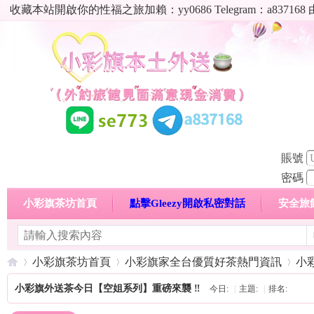
收藏本站開啟你的性福之旅加賴：yy0686 Telegram：a8
賬號
密碼
小彩旗茶坊首頁
點擊Gleezy開啟私密對話
安全旅
明碼標價特惠專區
熱門喝茶心得分享
高顏值現役
小彩旗茶坊首頁
小彩旗家全台優質好茶熱門資訊
小
小彩旗外送茶今日【空姐系列】重磅來襲 ‼️
今日:
|
主題:
|
排名: