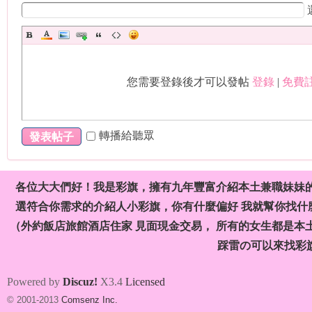
您需要登錄後才可以發帖
登錄
|
免費註
加
轉播給聽眾
發表帖子
各位大大們好！我是彩旗，擁有九年豐富介紹本土兼職妹妹
選符合你需求的介紹人小彩旗，你有什麼偏好 我就幫你找什麼
（外約飯店旅館酒店住家 見面現金交易， 所有的女生都是本
踩雷の可以來找彩
賴
Powered by
Discuz!
X3.4
Licensed
© 2001-2013
Comsenz Inc.