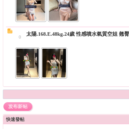
外
太陽.168.E.48kg.24歲 性感噴水氣質空姐 
0
送
快速發帖
茶