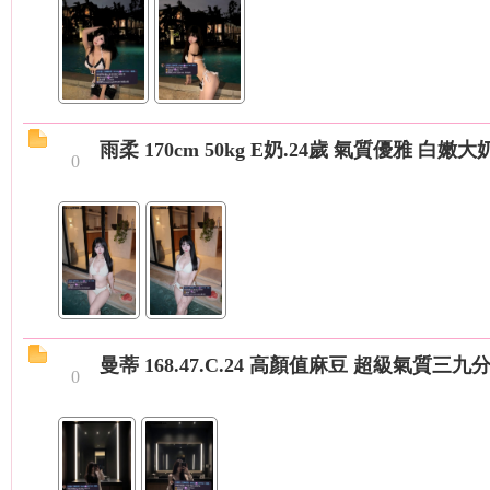
）
雨柔 170cm 50kg E奶.24歲 氣質優雅 白嫩大
0
本
曼蒂 168.47.C.24 高顏值麻豆 超級氣質三
0
土