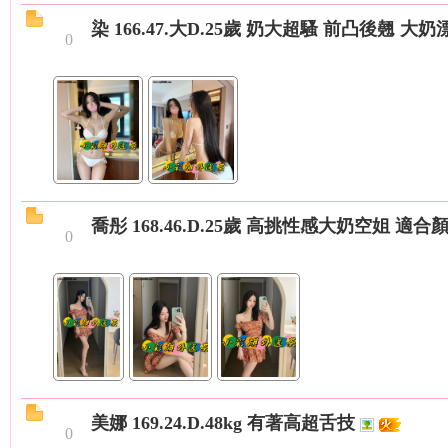
染 166.47.大D.25歲 奶大超騷 前凸後翹 大
0
兼
喬彤 168.46.D.25歲 高挑性感大奶空姐 適
0
職
美娜 169.24.D.48kg 有著高超舌技
0