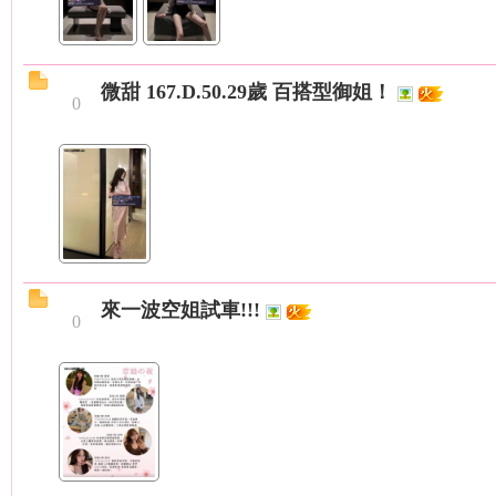
微甜 167.D.50.29歲 百搭型御姐！
0
台
來一波空姐試車!!!
0
妹