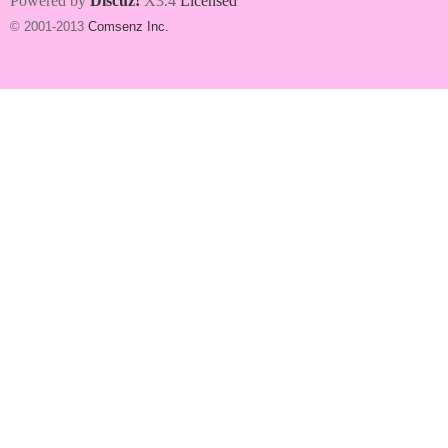
Powered by
Discuz!
X3.4
Licensed
© 2001-2013
Comsenz Inc.