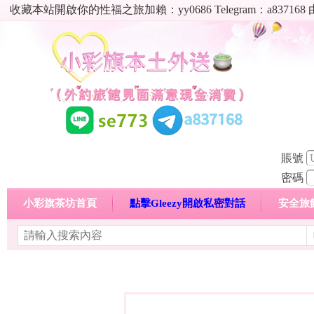
收藏本站開啟你的性福之旅加賴：yy0686 Telegram：a8
賬號
密碼
小彩旗茶坊首頁
點擊Gleezy開啟私密對話
安全旅
明碼標價特惠專區
熱門喝茶心得分享
高顏值現役