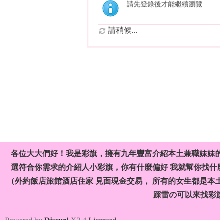
請先登錄後才能繼續瀏覽
請稍候...
各位大大們好！我是彩旗，擁有九年豐富介紹本土兼職妹妹
選符合你需求的介紹人小彩旗，你有什麼偏好 我就幫你找什麼
（外約飯店旅館酒店住家 見面現金交易， 所有的女生都是本
踩雷の可以來找彩