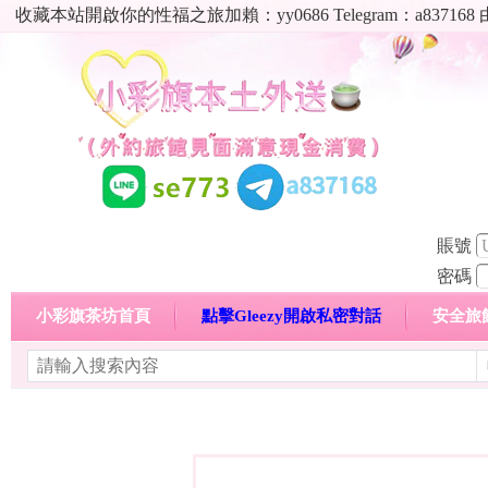
收藏本站開啟你的性福之旅加賴：yy0686 Telegram：a8
賬號
密碼
小彩旗茶坊首頁
點擊Gleezy開啟私密對話
安全旅
明碼標價特惠專區
熱門喝茶心得分享
高顏值現役