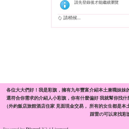
請先登錄後才能繼續瀏覽
請稍候...
各位大大們好！我是彩旗，擁有九年豐富介紹本土兼職妹妹
選符合你需求的介紹人小彩旗，你有什麼偏好 我就幫你找什麼
（外約飯店旅館酒店住家 見面現金交易， 所有的女生都是本
踩雷の可以來找彩