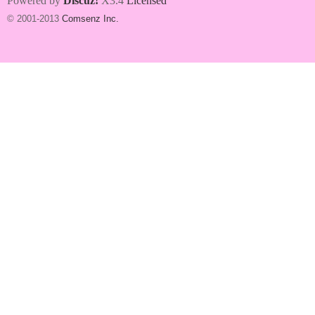
Powered by
Discuz!
X3.4
Licensed
© 2001-2013
Comsenz Inc.