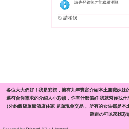
請先登錄後才能繼續瀏覽
請稍候...
各位大大們好！我是彩旗，擁有九年豐富介紹本土兼職妹妹
選符合你需求的介紹人小彩旗，你有什麼偏好 我就幫你找什麼
（外約飯店旅館酒店住家 見面現金交易， 所有的女生都是本
踩雷の可以來找彩