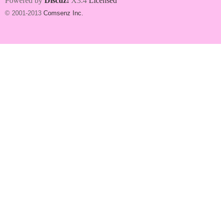
Powered by
Discuz!
X3.4
Licensed
© 2001-2013
Comsenz Inc.