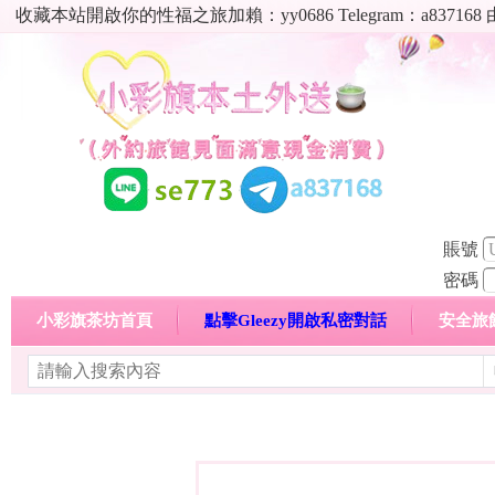
收藏本站開啟你的性福之旅加賴：yy0686 Telegram：a8
賬號
密碼
小彩旗茶坊首頁
點擊Gleezy開啟私密對話
安全旅
明碼標價特惠專區
熱門喝茶心得分享
高顏值現役