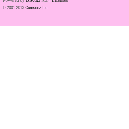
Powered by
Discuz!
X3.4
Licensed
© 2001-2013
Comsenz Inc.