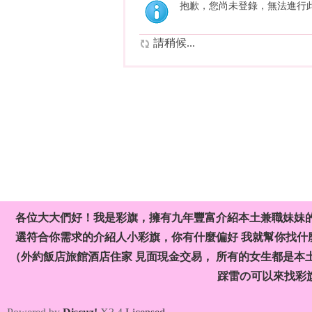
抱歉，您尚未登錄，無法進行
請稍候...
各位大大們好！我是彩旗，擁有九年豐富介紹本土兼職妹妹
選符合你需求的介紹人小彩旗，你有什麼偏好 我就幫你找什麼
（外約飯店旅館酒店住家 見面現金交易， 所有的女生都是本
踩雷の可以來找彩