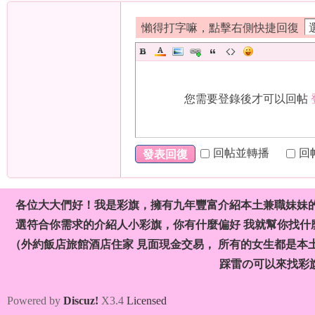
懶得打字嘛，點擊右側快捷回復
茶
您需要登錄後才可以回帖
回帖並轉播
回
發表回復
莊
各位大大們好！我是彩旗，擁有九年豐富介紹本土兼職妹妹
選符合你需求的介紹人小彩旗，你有什麼偏好 我就幫你找什麼
（外約飯店旅館酒店住家 見面現金交易， 所有的女生都是本
踩雷の可以來找彩
Powered by
Discuz!
X3.4
Licensed