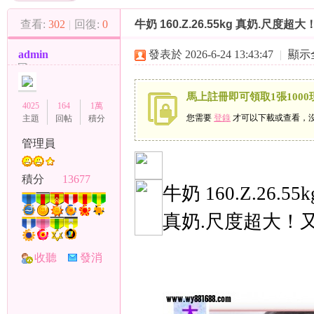
（
»
›
›
查看:
302
|
回復:
0
牛奶 160.Z.26.55kg 真奶.尺
admin
發表於 2026-6-24 13:43:47
|
顯示
馬上註冊即可領取1張1000
4025
164
1萬
您需要
登錄
才可以下載或查看，
主題
回帖
積分
管理員
小
積分
13677
牛奶 160.Z.26.55k
真奶.尺度超大！
收聽
發消
TA
息
彩