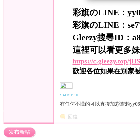
彩旗のLINE：yy0
彩旗のLINE：se7
Gleezy搜尋ID：a83
年
這裡可以看更多妹
https://c.gleezy.top/
歡迎各位如果在別家
老
有任何不懂的可以直接加彩旗賴yy06
回復