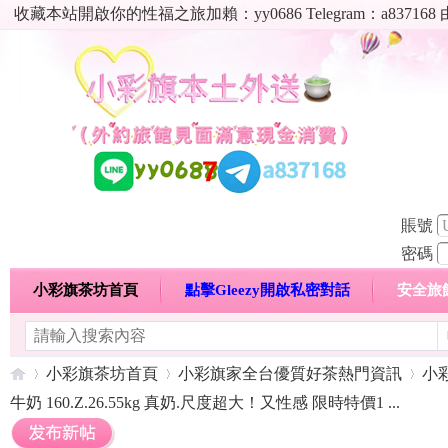
收藏本站開啟你的性福之旅加賴：yy0686 Telegram：a8
賬號
密碼
小彩旗茶坊首頁
點擊Gleezy開啟私密對話
安全旅
明碼標價特惠專區
熱門喝茶心得分享
高顏值現役
小彩旗茶坊首頁
小彩旗家全台優質好茶熱門資訊
小
牛奶 160.Z.26.55kg 真奶.尺度超大！又性感 限時特價1 ...