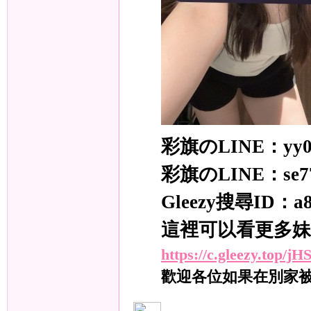
年
彩旗のLINE：yy0
彩旗のLINE：se7
Gleezy搜尋ID：a83
老
這裡可以看更多妹
https://c.gleezy.top/
歡迎各位如果在別家