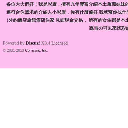
各位大大們好！我是彩旗，擁有九年豐富介紹本土兼職妹妹
）
選符合你需求的介紹人小彩旗，你有什麼偏好 我就幫你找什麼
（外約飯店旅館酒店住家 見面現金交易， 所有的女生都是本
踩雷の可以來找彩
Powered by
Discuz!
X3.4
Licensed
© 2001-2013
Comsenz Inc.
本
土