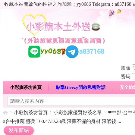
收藏本站開啟你的性福之旅加賴：yy0686 Telegram：a8
賬號
密碼
小彩旗茶坊首頁
點擊Gleezy開啟私密對話
安全旅
明碼標價特惠專區
熱門喝茶心得分享
高顏值現役
小彩旗茶坊首頁
小彩旗家優質好茶名單
❤中部·台中·
#台中推薦 娜美 160.47.D.23歲 深藏不漏的身材 深喉後 ...