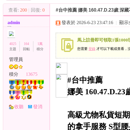
（
»
›
›
查看:
200
|
回復:
0
#台中推薦 娜美 160.47.D.23歲
admin
發表於 2026-6-23 23:47:16
|
顯示
馬上註冊即可領取1張1000
4025
164
1萬
您需要
登錄
才可以下載或查看，
主題
回帖
積分
管理員
小
積分
13675
#台中推薦
娜美 160.47.D.23
收聽
發消
高級尤物私貨短期
TA
息
彩
的拿手服務 S型