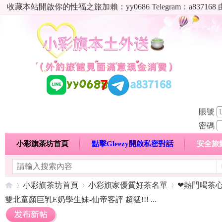
收藏本站開啟你的性福之旅加賴：yy0686 Telegram：a8
賬號
密碼
小彩旗茶坊首頁
點擊Gleezy開啟私密對話
安全旅
明碼標價特惠專區
熱門喝茶心得分享
高顏值現役
小彩旗茶坊首頁
小彩旗家優質好茶名單
❤熱門喝茶
雙北童顏巨乳E奶學生妹-仙帝客評 超猛!!! ...