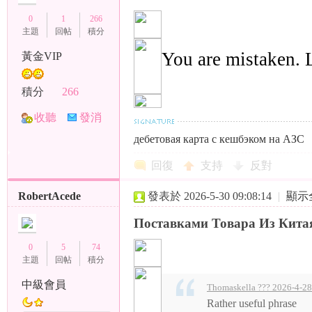
0
1
266
主題
回帖
積分
You are mistaken. L
黃金VIP
積分
266
收聽
發消
TA
息
дебетовая карта с кешбэком на АЗС
回復
支持
反對
RobertAcede
發表於 2026-5-30 09:08:14
|
顯示
Поставками Товара Из Кита
0
5
74
主題
回帖
積分
中級會員
Thomaskella ??? 2026-4-28
Rather useful phrase