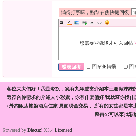
懶得打字嘛，點擊右側快捷回復
您需要登錄後才可以回帖
回帖並轉播
回
發表回復
各位大大們好！我是彩旗，擁有九年豐富介紹本土兼職妹妹
選符合你需求的介紹人小彩旗，你有什麼偏好 我就幫你找什麼
（外約飯店旅館酒店住家 見面現金交易， 所有的女生都是本
踩雷の可以來找彩
Powered by
Discuz!
X3.4
Licensed