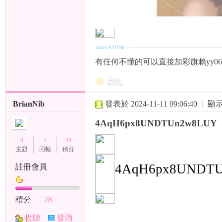
有任何不懂的可以直接加彩旗賴yy06
se
回復
BrianNib
發表於 2024-11-11 09:06:40
|
顯
4AqH6px8UNDTUn2w8LUY
0
7
28
主題
回帖
積分
77
4AqH6px8UNDT
註冊會員
積分
28
收聽
發消