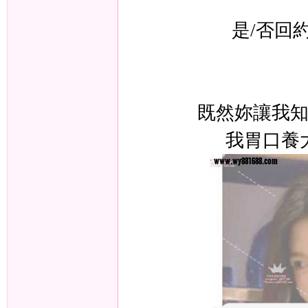
）
是/否回
既然妳讓我
我胃口養
本
土