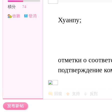
積分
74
收聽
發消
Хуанпу;
TA
息
отметки о соответ
подтверждение ко
回復
支持
反對