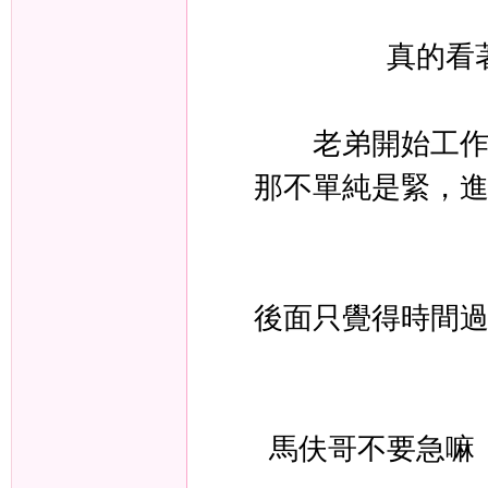
真的看
茶
老弟開始工
那不單純是緊，
莊
後面只覺得時間
馬伕哥不要急嘛