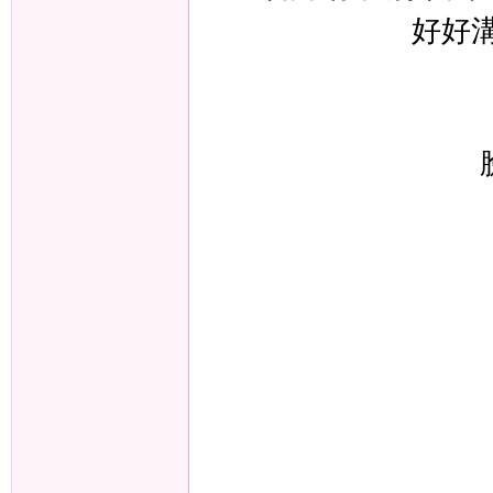
好好溝
旗
九