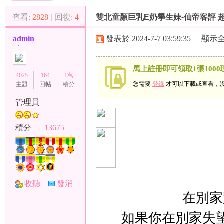
（
»
›
›
查看:
2828
|
回復:
4
雙北童顏巨乳E奶學生妹-仙帝客評 超猛
admin
發表於 2024-7-7 03:59:35
|
顯示
馬上註冊即可領取1張1000
4025
164
1萬
您需要
登錄
才可以下載或查看，
主題
回帖
積分
管理員
小
積分
13675
收聽
發消
在別家
TA
息
彩
如果你在別家失