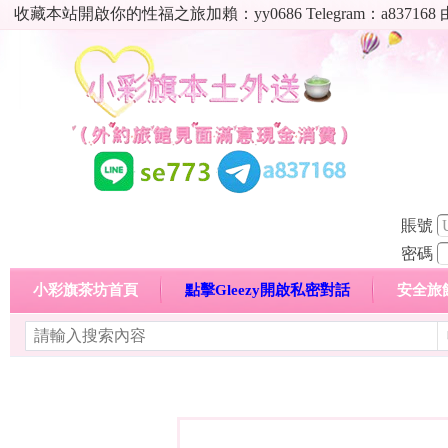
收藏本站開啟你的性福之旅加賴：yy0686 Telegram：a8
賬號
密碼
小彩旗茶坊首頁
點擊Gleezy開啟私密對話
安全旅
明碼標價特惠專區
熱門喝茶心得分享
高顏值現役