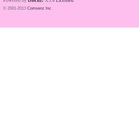
Powered by
Discuz!
X3.4
Licensed
© 2001-2013
Comsenz Inc.