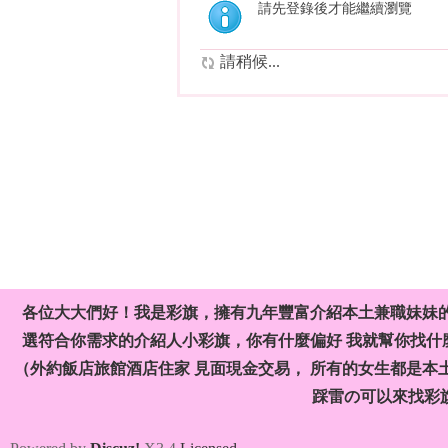
請先登錄後才能繼續瀏覽
請稍候...
各位大大們好！我是彩旗，擁有九年豐富介紹本土兼職妹妹
選符合你需求的介紹人小彩旗，你有什麼偏好 我就幫你找什麼
（外約飯店旅館酒店住家 見面現金交易， 所有的女生都是本
踩雷の可以來找彩