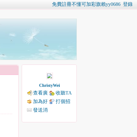
免費註冊不懂可加彩旗賴yy0686
登錄
ChristyWei
查看廣
收聽TA
播
加為好
打個招
友
呼
發送消
息