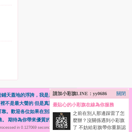
請加小彩旗LINE：yy0686
關閉
術鋪天蓋地的浮誇，我是用心為你挑選
這裡不是最大聲的 但是真誠經營的（外
最貼心的小彩旗在線為你服務
可靠。歡迎各位如果在別家被話術踩雷
之前在別人那邊踩雷了怎
務。 期待為你帶來優質的體驗！
(
)
麼辦？沒關係遇到小彩旗
了 不妨給彩旗帶你重新認
rocessed in 0.127069 second(s), 19 queries .