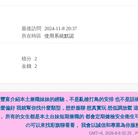
最後訪問
2024-11-8 20:37
所在時區
使用系統默認
積分
2
金錢
2
豐富介紹本土兼職妹妹的經驗，不是亂槍打鳥的安排 也不是話
麼偏好 我就幫你找什麼類型，想舒服聊 想真實玩 想低調放鬆 
， 所有的女生都是本土台妹短期兼職的 都會定期健檢安全衛生
の可以來找彩旗聊看看， 我會以誠信和專業為你服
GMT+8, 2026-8-8 02:25
, P