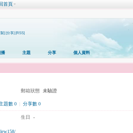
回首頁
複製]
[分享]
[RSS]
廣播
主題
分享
個人資料
郵箱狀態
未驗證
主題數 0
|
分享數 0
生日
-
nolew158/