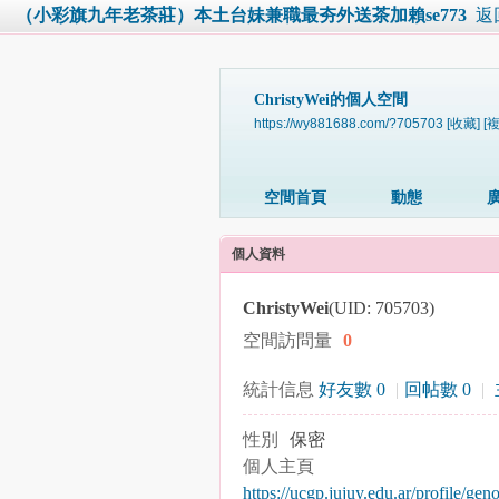
（小彩旗九年老茶莊）本土台妹兼職最夯外送茶加賴se773
返
ChristyWei的個人空間
https://wy881688.com/?705703
[收藏]
[
空間首頁
動態
個人資料
ChristyWei
(UID: 705703)
空間訪問量
0
統計信息
好友數 0
|
回帖數 0
|
性別
保密
個人主頁
https://ucgp.jujuy.edu.ar/profile/ge