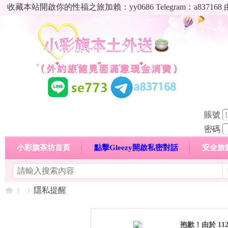
收藏本站開啟你的性福之旅加賴：yy0686 Telegram：a8
賬號
密碼
小彩旗茶坊首頁
點擊Gleezy開啟私密對話
安全旅
明碼標價特惠專區
熱門喝茶心得分享
高顏值現役
隱私提醒
抱歉！由於 1