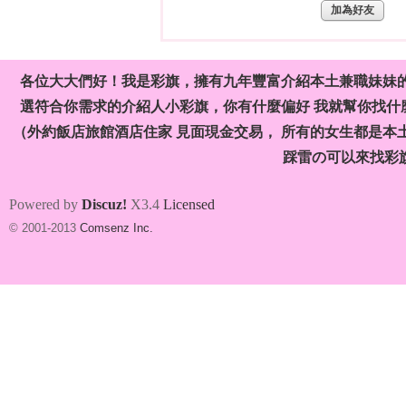
加為好友
各位大大們好！我是彩旗，擁有九年豐富介紹本土兼職妹妹
選符合你需求的介紹人小彩旗，你有什麼偏好 我就幫你找什麼
（外約飯店旅館酒店住家 見面現金交易， 所有的女生都是本
旗
踩雷の可以來找彩
Powered by
Discuz!
X3.4
Licensed
© 2001-2013
Comsenz Inc.
九