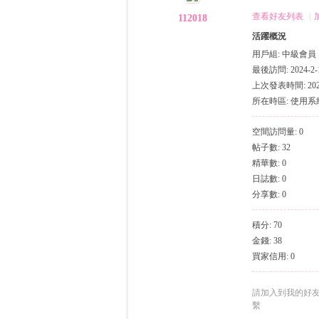
（
›
›
查看好友列表
|
112018
活躍概況
用戶組:
中級會員
最後訪問: 2024-2-1
上次發表時間: 2024-
所在時區: 使用
空間訪問量: 0
帖子數: 32
小
精華數: 0
日誌數: 0
分享數: 0
積分: 70
金錢: 38
買家信用: 0
彩
請加入到我的好
繫