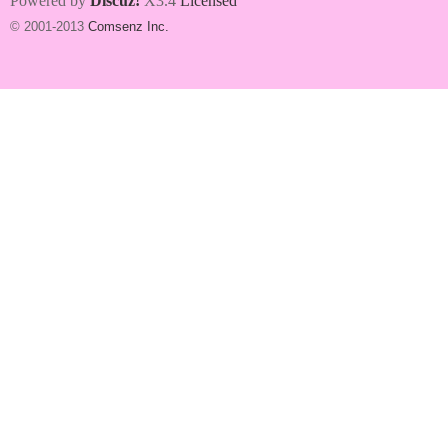
Powered by
Discuz!
X3.4
Licensed
© 2001-2013
Comsenz Inc.