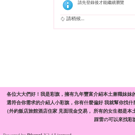
請先登錄後才能繼續瀏覽
請稍候...
各位大大們好！我是彩旗，擁有九年豐富介紹本土兼職妹妹
選符合你需求的介紹人小彩旗，你有什麼偏好 我就幫你找什麼
（外約飯店旅館酒店住家 見面現金交易， 所有的女生都是本
踩雷の可以來找彩