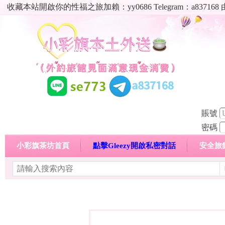
收藏本站開啟你的性福之旅加賴：yy0686 Telegram：a8
賬號
密碼
小彩旗茶坊首頁
點擊Gleezy開啟私密對話
安全旅
明碼標價特惠專區
熱門喝茶心得分享
高顏值現役