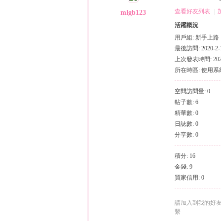
（
›
›
查看好友列表
|
mlgb123
活躍概況
用戶組:
新手上路
最後訪問: 2020-2-1
上次發表時間: 2020-
所在時區: 使用
空間訪問量: 0
帖子數: 6
小
精華數: 0
日誌數: 0
分享數: 0
積分: 16
金錢: 9
買家信用: 0
彩
請加入到我的好
繫