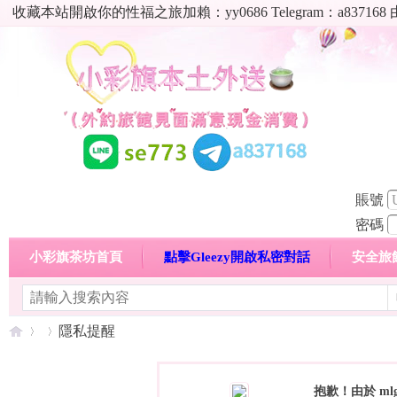
收藏本站開啟你的性福之旅加賴：yy0686 Telegram：a8
賬號
密碼
小彩旗茶坊首頁
點擊Gleezy開啟私密對話
安全旅
明碼標價特惠專區
熱門喝茶心得分享
高顏值現役
隱私提醒
抱歉！由於 ml