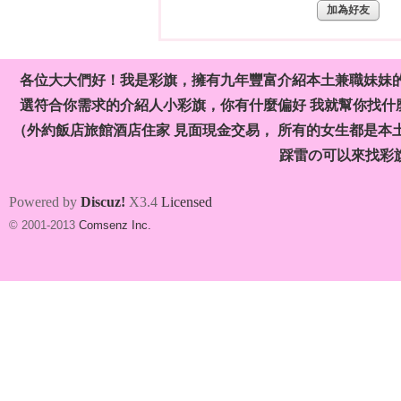
加為好友
各位大大們好！我是彩旗，擁有九年豐富介紹本土兼職妹妹
選符合你需求的介紹人小彩旗，你有什麼偏好 我就幫你找什麼
（外約飯店旅館酒店住家 見面現金交易， 所有的女生都是本
旗
踩雷の可以來找彩
Powered by
Discuz!
X3.4
Licensed
© 2001-2013
Comsenz Inc.
九