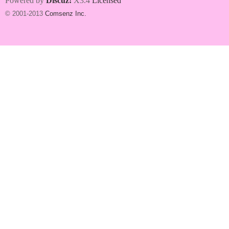
Powered by
Discuz!
X3.4
Licensed
© 2001-2013
Comsenz Inc.