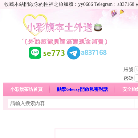
收藏本站開啟你的性福之旅加賴：yy0686 Telegram：a8
賬號
密碼
小彩旗茶坊首頁
點擊Gleezy開啟私密對話
安全旅
明碼標價特惠專區
熱門喝茶心得分享
高顏值現役