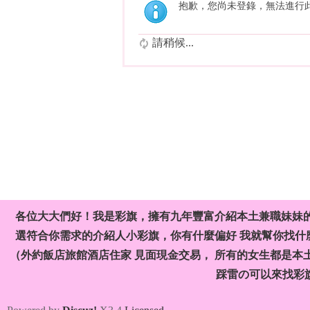
抱歉，您尚未登錄，無法進行
請稍候...
各位大大們好！我是彩旗，擁有九年豐富介紹本土兼職妹妹
選符合你需求的介紹人小彩旗，你有什麼偏好 我就幫你找什麼
（外約飯店旅館酒店住家 見面現金交易， 所有的女生都是本
踩雷の可以來找彩