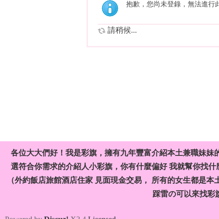
抱歉，您尚未登錄，無法進行
請稍候...
各位大大們好！我是彩旗，擁有九年豐富介紹本土兼職妹妹
選符合你需求的介紹人小彩旗，你有什麼偏好 我就幫你找什麼
（外約飯店旅館酒店住家 見面現金交易， 所有的女生都是本
踩雷の可以來找彩