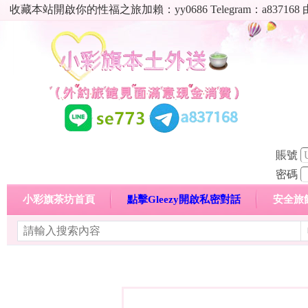
收藏本站開啟你的性福之旅加賴：yy0686 Telegram：a8
賬號
密碼
小彩旗茶坊首頁
點擊Gleezy開啟私密對話
安全旅
明碼標價特惠專區
熱門喝茶心得分享
高顏值現役