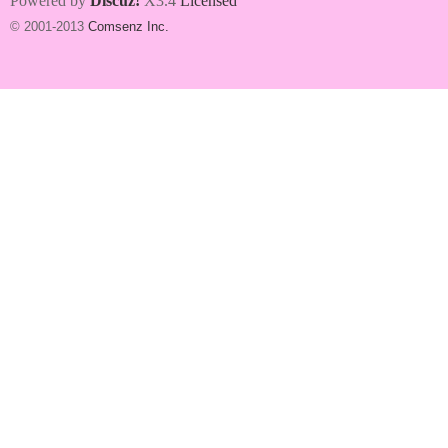
Powered by
Discuz!
X3.4
Licensed
© 2001-2013
Comsenz Inc.