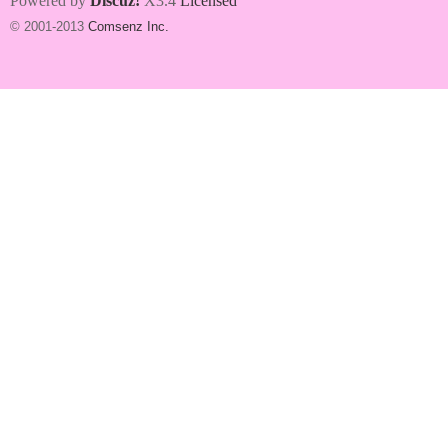
Powered by
Discuz!
X3.4
Licensed
© 2001-2013
Comsenz Inc.