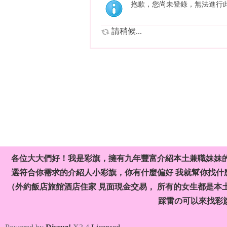
抱歉，您尚未登錄，無法進行
請稍候...
各位大大們好！我是彩旗，擁有九年豐富介紹本土兼職妹妹
選符合你需求的介紹人小彩旗，你有什麼偏好 我就幫你找什麼
（外約飯店旅館酒店住家 見面現金交易， 所有的女生都是本
踩雷の可以來找彩