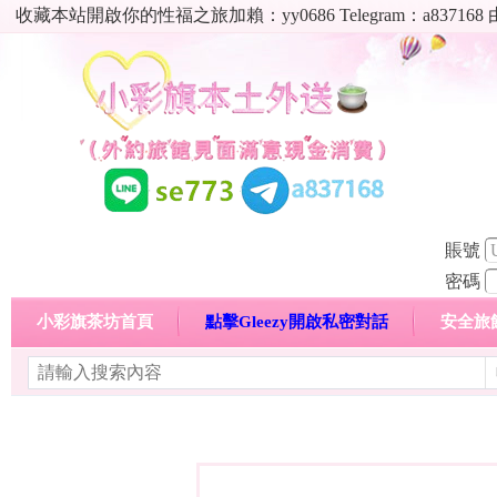
收藏本站開啟你的性福之旅加賴：yy0686 Telegram：a8
賬號
密碼
小彩旗茶坊首頁
點擊Gleezy開啟私密對話
安全旅
明碼標價特惠專區
熱門喝茶心得分享
高顏值現役