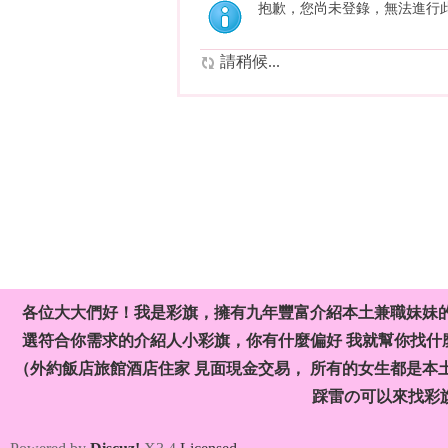
抱歉，您尚未登錄，無法進行
請稍候...
各位大大們好！我是彩旗，擁有九年豐富介紹本土兼職妹妹
選符合你需求的介紹人小彩旗，你有什麼偏好 我就幫你找什麼
（外約飯店旅館酒店住家 見面現金交易， 所有的女生都是本
踩雷の可以來找彩