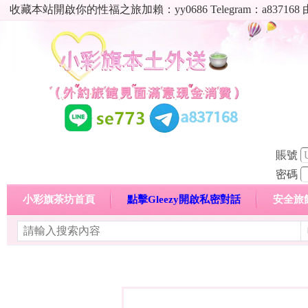
收藏本站開啟你的性福之旅加賴：yy0686 Telegram：a8
賬號
密碼
小彩旗茶坊首頁
點擊Gleezy開啟私密對話
安全旅
明碼標價特惠專區
熱門喝茶心得分享
高顏值現役