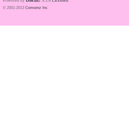
Powered by
Discuz!
X3.4
Licensed
© 2001-2013
Comsenz Inc.