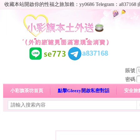
收藏本站開啟你的性福之旅加賴：yy0686 Telegram：a8
賬號
密碼
小彩旗茶坊首頁
點擊Gleezy開啟私密對話
安全旅
明碼標價特惠專區
熱門喝茶心得分享
高顏值現役