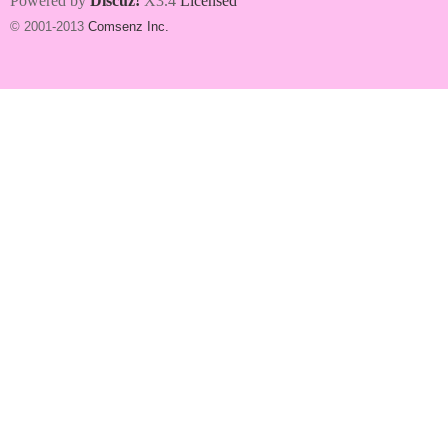
Powered by
Discuz!
X3.4
Licensed
© 2001-2013
Comsenz Inc.