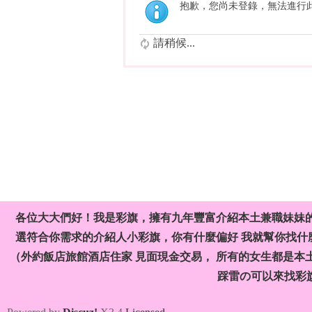
抱歉，您尚未登錄，無法進行
請稍候...
各位大大們好！我是彩旗，擁有九年豐富介紹本土兼職妹妹
選符合你需求的介紹人小彩旗，你有什麼偏好 我就幫你找什麼
（外約飯店旅館酒店住家 見面現金交易， 所有的女生都是本
踩雷の可以來找彩