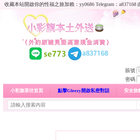
收藏本站開啟你的性福之旅加賴：yy0686 Telegram：a8
賬號
密碼
小彩旗茶坊首頁
點擊Gleezy開啟私密對話
安全旅
明碼標價特惠專區
熱門喝茶心得分享
高顏值現役