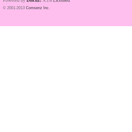
Powered by
Discuz!
X3.4
Licensed
© 2001-2013
Comsenz Inc.