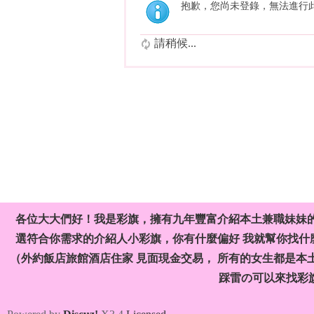
抱歉，您尚未登錄，無法進行
請稍候...
各位大大們好！我是彩旗，擁有九年豐富介紹本土兼職妹妹
選符合你需求的介紹人小彩旗，你有什麼偏好 我就幫你找什麼
（外約飯店旅館酒店住家 見面現金交易， 所有的女生都是本
踩雷の可以來找彩