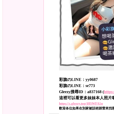
旗
彩旗のLINE：yy0687
彩旗のLINE：se773
Gleezy搜尋ID：a837168 (
https:
九
這裡可以看更多妹妹本人照片
https://c.gleezy.top/jHSWFA1n
歡迎各位如果在別家被話術踩雷來找