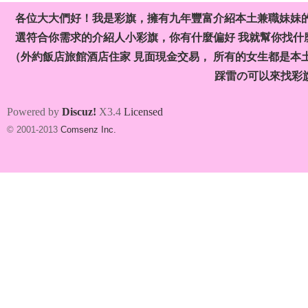
各位大大們好！我是彩旗，擁有九年豐富介紹本土兼職妹妹
選符合你需求的介紹人小彩旗，你有什麼偏好 我就幫你找什麼
茶
（外約飯店旅館酒店住家 見面現金交易， 所有的女生都是本
踩雷の可以來找彩
Powered by
Discuz!
X3.4
Licensed
© 2001-2013
Comsenz Inc.
莊