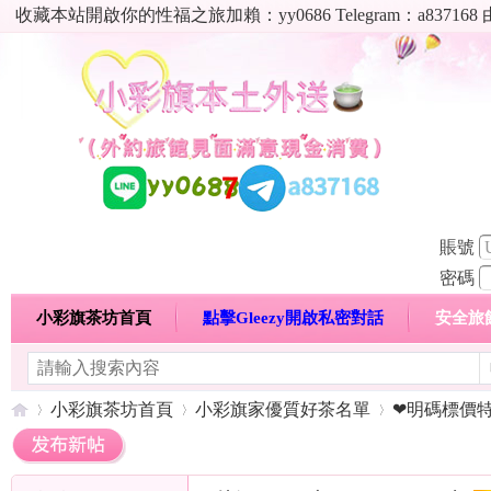
收藏本站開啟你的性福之旅加賴：yy0686 Telegram：a8
賬號
密碼
小彩旗茶坊首頁
點擊Gleezy開啟私密對話
安全旅
明碼標價特惠專區
熱門喝茶心得分享
高顏值現役
小彩旗茶坊首頁
小彩旗家優質好茶名單
❤明碼標價