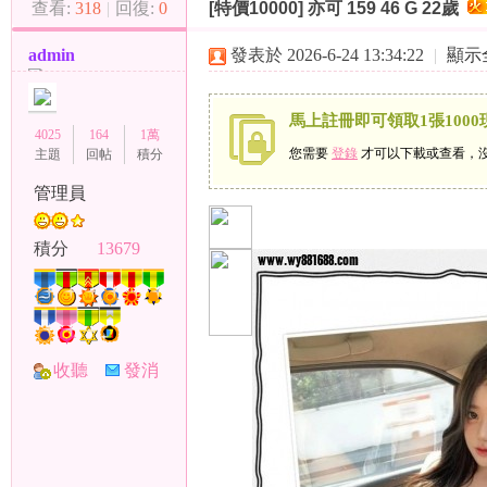
查看:
318
|
回復:
0
[特價10000]
亦可 159 46 G 22歲
（
»
›
›
admin
發表於 2026-6-24 13:34:22
|
顯示
馬上註冊即可領取1張1000
4025
164
1萬
您需要
登錄
才可以下載或查看，
主題
回帖
積分
管理員
小
積分
13679
收聽
發消
TA
息
彩