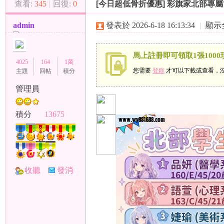
查看:
345
|
回復:
0
[今日超低骨折優惠]
彩旗家北部專屬“
（
»
›
›
admin
發表於 2026-6-18 16:13:34
|
顯示
馬上註冊即可領取1張1000
4025
164
1萬
您需要
登錄
才可以下載或查看，
主題
回帖
積分
管理員
小
積分
13675
收聽
發消
TA
息
彩