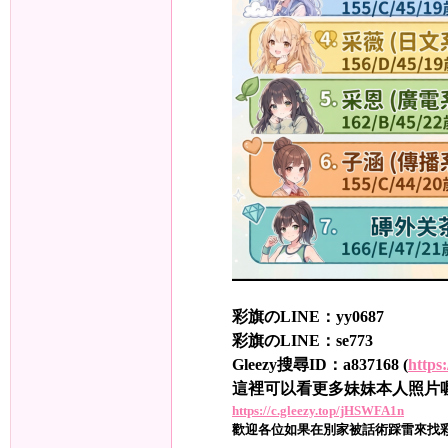
旗
彩旗のLINE：yy0687
彩旗のLINE：se773
九
Gleezy搜尋ID：a837168 (
https:
這裡可以看更多妹妹本人照片
https://c.gleezy.top/jHSWFA1n
歡迎各位如果在別家被話術踩雷來找