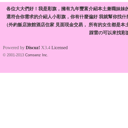
各位大大們好！我是彩旗，擁有九年豐富介紹本土兼職妹妹
選符合你需求的介紹人小彩旗，你有什麼偏好 我就幫你找什麼
茶
（外約飯店旅館酒店住家 見面現金交易， 所有的女生都是本
踩雷の可以來找彩
Powered by
Discuz!
X3.4
Licensed
© 2001-2013
Comsenz Inc.
莊