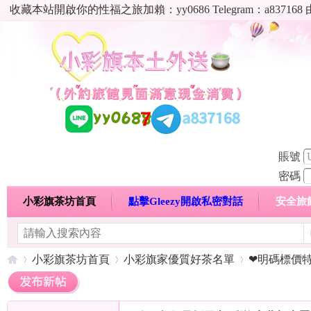
收藏本站開啟你的性福之旅加賴：yy0686 Telegram：a8
賬號
密碼
小彩旗茶坊首頁
點擊Gleezy開啟私密對話
安全旅
明碼標價特惠專區
熱門喝茶心得分享
高顏值現役
小彩旗茶坊首頁
小彩旗家優質好茶名單
❤明碼標價