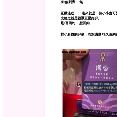
有/無刺青： 無
互動過程： ㄧ進來就是一個小小隻
完總之就是很讚五星好評。
是/否回約： 想回約
年
對小彩旗的評價：彩旗讚讚 很久沒約
老