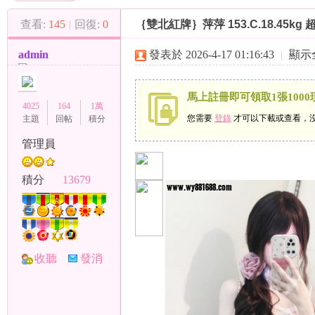
（
»
›
›
查看:
145
|
回復:
0
｛雙北紅牌｝萍萍 153.C.18.45k
admin
發表於 2026-4-17 01:16:43
|
顯示
馬上註冊即可領取1張1000
4025
164
1萬
您需要
登錄
才可以下載或查看，
主題
回帖
積分
管理員
小
積分
13679
收聽
發消
TA
息
彩