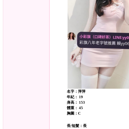
旗
名字：萍萍
年紀： 19
身高： 153
九
體重： 45
胸圍：C
長/短髮：長