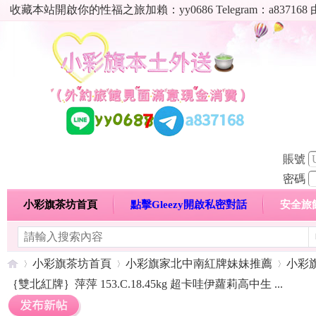
收藏本站開啟你的性福之旅加賴：yy0686 Telegram：a8
賬號
密碼
小彩旗茶坊首頁
點擊Gleezy開啟私密對話
安全旅
明碼標價特惠專區
熱門喝茶心得分享
高顏值現役
小彩旗茶坊首頁
小彩旗家北中南紅牌妹妹推薦
小彩
｛雙北紅牌｝萍萍 153.C.18.45kg 超卡哇伊蘿莉高中生 ...