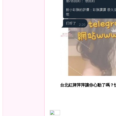
）
本
台北紅牌萍萍讓你心動了嗎？
土