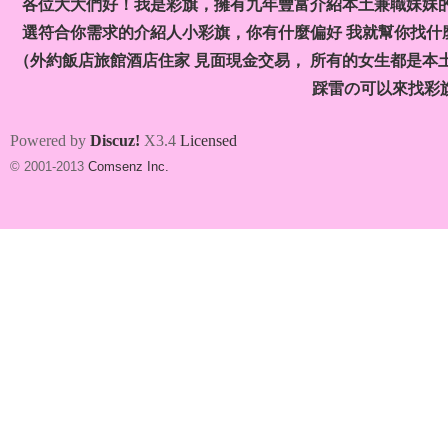
各位大大們好！我是彩旗，擁有九年豐富介紹本土兼職妹妹
選符合你需求的介紹人小彩旗，你有什麼偏好 我就幫你找什麼
（外約飯店旅館酒店住家 見面現金交易， 所有的女生都是本
踩雷の可以來找彩
兼
Powered by
Discuz!
X3.4
Licensed
© 2001-2013
Comsenz Inc.
職