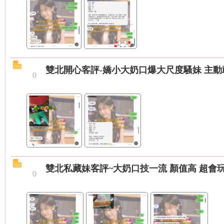
茶
雙北開心客評-嬌小大奶口爆大尺度騷妹 主動
0
莊
雙北私藏妹客評~大奶口技一流 顏值高 超會
0