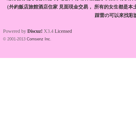
（外約飯店旅館酒店住家 見面現金交易， 所有的女生都是本
踩雷の可以來找彩
Powered by
Discuz!
X3.4
Licensed
© 2001-2013
Comsenz Inc.
se
77