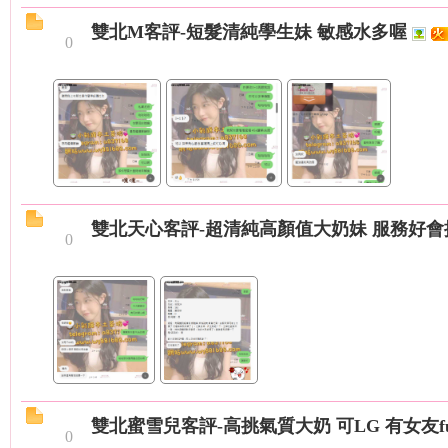
雙北M客評-短髮清純學生妹 敏感水多喔
0
台
雙北天心客評-超清純高顏值大奶妹 服務好會
0
妹
雙北蜜雪兒客評-高挑氣質大奶 可LG 有女友
0