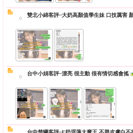
雙北小綿客評~大奶高顏值學生妹 口技厲害 
0
旗
台中小娟客評~漂亮 很主動 很有情切感會搖
0
九
台中楚曦客評~E奶淫蕩大魔王 不胖皮膚白不