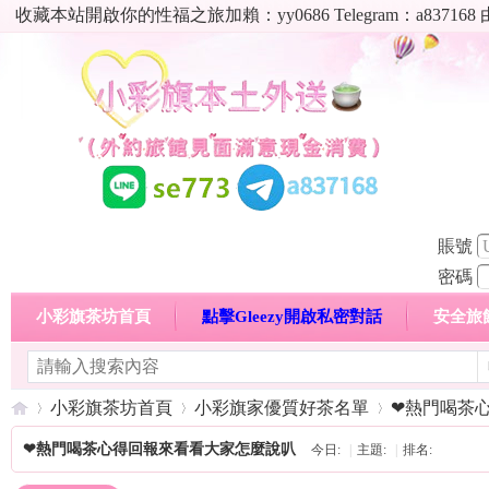
收藏本站開啟你的性福之旅加賴：yy0686 Telegram：a8
賬號
密碼
小彩旗茶坊首頁
點擊Gleezy開啟私密對話
安全旅
明碼標價特惠專區
熱門喝茶心得分享
高顏值現役
小彩旗茶坊首頁
小彩旗家優質好茶名單
❤熱門喝茶
❤熱門喝茶心得回報來看看大家怎麼說叭
今日:
|
主題:
|
排名: