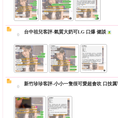
最
台中祖兒客評-氣質大奶可LG 口爆 健談
0
夯
新竹珍珍客評-小小一隻很可愛超會吹 口技厲
0