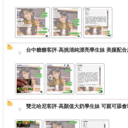
兼
台中糖糖客評-高挑清純漂亮學生妹 美腿配
0
職
雙北哈尼客評-高顏值大奶學生妹 可親可舔會
0