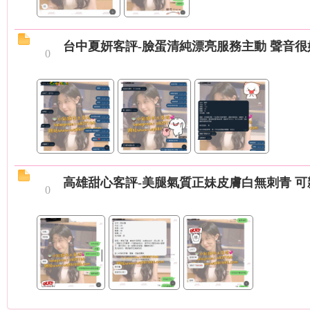
外
台中夏妍客評-臉蛋清純漂亮服務主動 聲音
0
送
高雄甜心客評-美腿氣質正妹皮膚白無刺青 可
0
茶