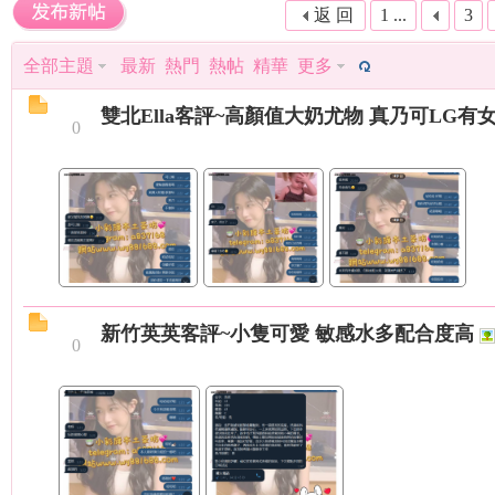
（
»
›
›
返 回
1 ...
3
全部主題
最新
熱門
熱帖
精華
更多
雙北Ella客評~高顏值大奶尤物 真乃可LG有女
0
小
新竹英英客評~小隻可愛 敏感水多配合度高
0
彩