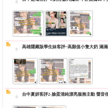
0
年
高雄隱藏版學生妹客評~高顏值小隻大奶 滿滿
0
老
台中夏妍客評2-臉蛋清純漂亮服務主動 聲音
0