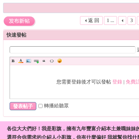
返 回
1 ...
3
快速發帖
加
您需要登錄後才可以發帖
登錄
|
免費註
轉播給聽眾
發表帖子
賴
各位大大們好！我是彩旗，擁有九年豐富介紹本土兼職妹妹
選符合你需求的介紹人小彩旗，你有什麼偏好 我就幫你找什麼