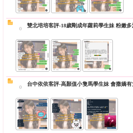
）
雙北培培客評-18歲剛成年蘿莉學生妹 粉嫩多
0
本
台中依依客評-高顏值小隻馬學生妹 會撒嬌有女
0
土