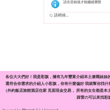
請先登錄後才能繼續瀏覽
請稍候...
各位大大們好！我是彩旗，擁有九年豐富介紹本土兼職妹妹
選符合你需求的介紹人小彩旗，你有什麼偏好 我就幫你找什麼
（外約飯店旅館酒店住家 見面現金交易， 所有的女生都是本
踩雷の可以來找彩