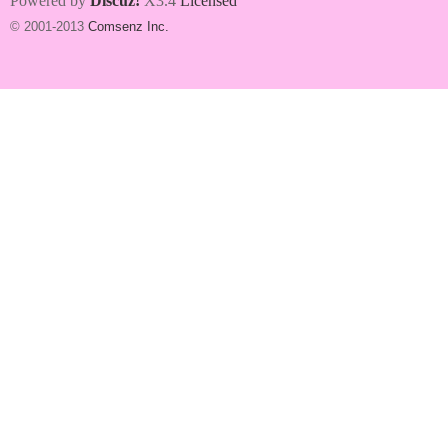
Powered by
Discuz!
X3.4
Licensed
© 2001-2013
Comsenz Inc.