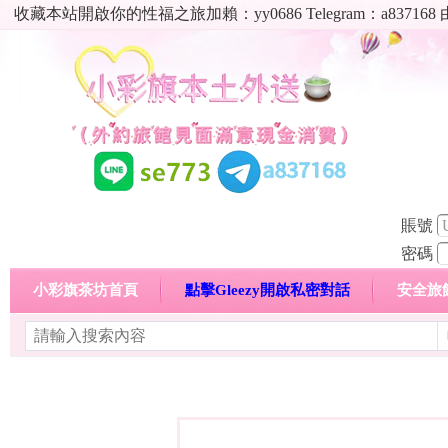
收藏本站開啟你的性福之旅加賴：yy0686 Telegram：a8
賬號
密碼
小彩旗茶坊首頁
點擊Gleezy開啟私密對話
安全旅
明碼標價特惠專區
熱門喝茶心得分享
高顏值現役